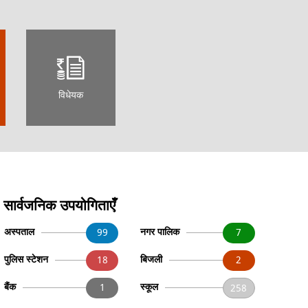
विधेयक
सार्वजनिक उपयोगिताएँ
अस्पताल
नगर पालिक
99
7
पुलिस स्टेशन
बिजली
18
2
बैंक
स्कूल
1
258