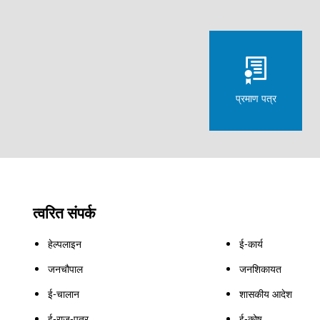
प्रमाण पत्र
त्वरित संपर्क
हेल्पलाइन
ई-कार्य
जनचौपाल
जनशिकायत
ई-चालान
शासकीय आदेश
ई-राज-पत्र
ई-कोष