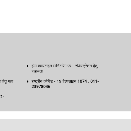
होम क्वारंटाइन मानिटरिंग एप - रजिस्ट्रेशन हेतु
सहायता
हेतु यहा
राष्ट्रीय कोविड - 19 हेल्पलाइन
1074
,
011-
23978046
2-