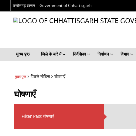
छत्तीसगढ़ शासन
Government of Chhattisgarh
मुख्य पृष्ठ
जिले के बारे में
निर्देशिका
निर्वाचन
विभाग
पिछले नोटिस
घोषणाएँ
मुख्य पृष्ठ
घोषणाएँ
Filter Past घोषणाएँ